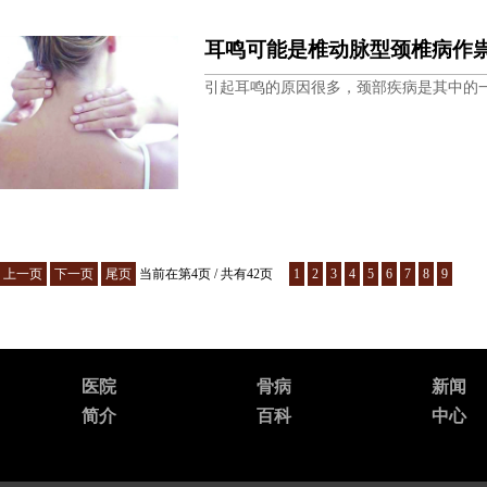
耳鸣可能是椎动脉型颈椎病作
引起耳鸣的原因很多，颈部疾病是其中的
上一页
下一页
尾页
当前在第4页 / 共有42页
1
2
3
4
5
6
7
8
9
医院
骨病
新闻
简介
百科
中心